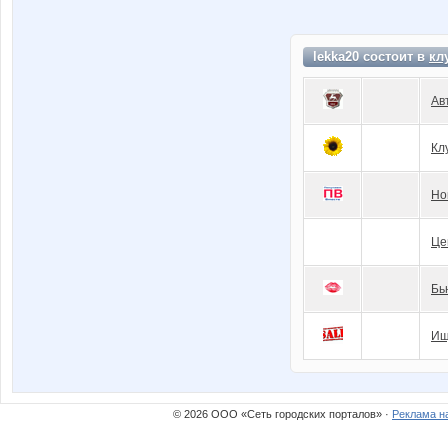
lekka20 состоит в
кл
Ав
Кл
Но
Це
Бь
Ищ
© 2026 ООО «Сеть городских порталов» ·
Реклама н