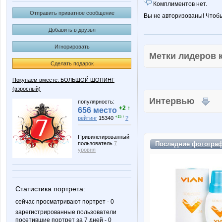
Комплиментов нет.
Отправить приватное сообщение
Вы не авторизованы! Чтоб
Добавить в друзья
Игнорировать
Метки лидеров
Сделать подарок
Покупаем вместе: БОЛЬШОЙ ШОПИНГ
(взрослый)
Интервью
популярность:
+2 ↑
656 место
+15 ↑
рейтинг
15340
?
Привилегированный
пользователь
7
Последние
фотогра
уровня
Статистика портрета:
сейчас просматривают портрет - 0
зарегистрированные пользователи
посетившие портрет за 7 дней - 0